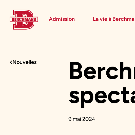
Admission
La vie à Berchma
Procédure
Activités parascolaires
Frais généraux
Équipes sportives
Portes ouvertes
Nos valeurs
Berch
Bourses d’études
Calendrier scolaire
Nouvelles
Tenue vestimentaire
Événements
spect
9 mai 2024