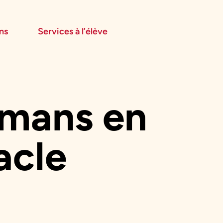
ns
Services à l’élève
Services offerts sur place
Transport scolaire
Service de garde
mans en
acle