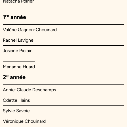
Natacha Poirier
re
1
année
Valérie Gagnon-Chouinard
Rachel Lavigne
Josiane Piolain
Marianne Huard
e
2
année
Annie-Claude Deschamps
Odette Hains
Sylvie Savoie
Véronique Chouinard