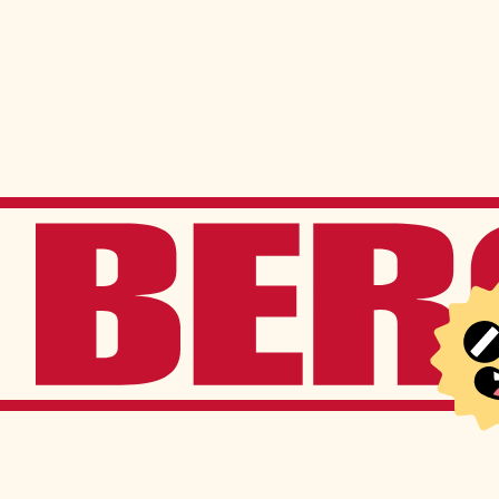
Admission
La vie à Berchma
Procédure
Activités parascolaires
Frais généraux
Équipes sportives
Portes ouvertes
Nos valeurs
Bourses d’études
Calendrier scolaire
Tenue vestimentaire
Événements