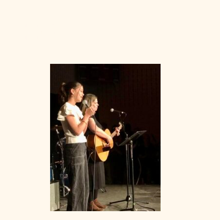
Admission
La vie à Berchma
Procédure
Activités parascolaires
Frais généraux
Équipes sportives
Portes ouvertes
Nos valeurs
Bourses d’études
Calendrier scolaire
Tenue vestimentaire
Événements