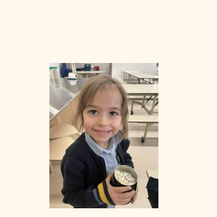
Admission
La vie à Berchma
Procédure
Activités parascolaires
Frais généraux
Équipes sportives
Portes ouvertes
Nos valeurs
Bourses d’études
Calendrier scolaire
Tenue vestimentaire
Événements