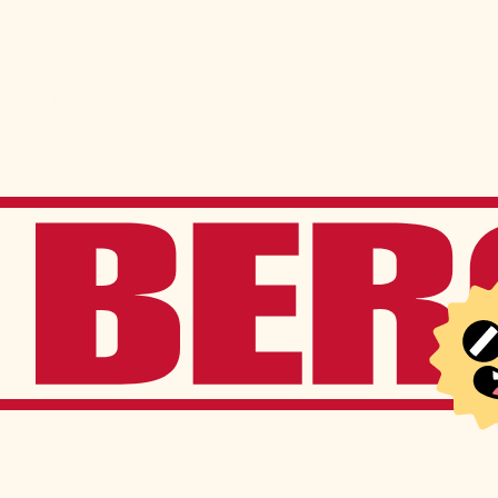
Admission
La vie à Berchma
Procédure
Activités parascolaires
Frais généraux
Équipes sportives
Portes ouvertes
Nos valeurs
Bourses d’études
Calendrier scolaire
Tenue vestimentaire
Événements