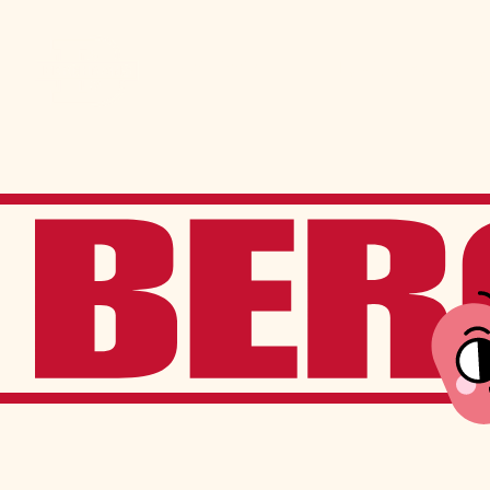
Admission
La vie à Berchma
Procédure
Activités parascolaires
Frais généraux
Équipes sportives
Portes ouvertes
Nos valeurs
Bourses d’études
Calendrier scolaire
Tenue vestimentaire
Événements