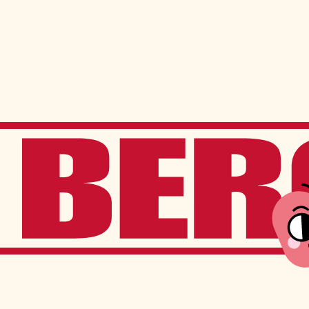
Admission
La vie à Berchma
Procédure
Activités parascolaires
Frais généraux
Équipes sportives
Portes ouvertes
Nos valeurs
Bourses d’études
Calendrier scolaire
Tenue vestimentaire
Événements