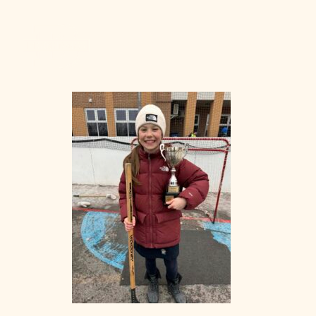
Admission
La vie à Berchma
Procédure
Activités parascolaires
Frais généraux
Équipes sportives
Portes ouvertes
Nos valeurs
Bourses d’études
Calendrier scolaire
Tenue vestimentaire
Événements