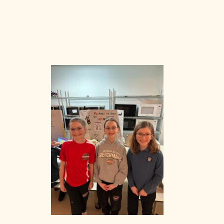
Admission
La vie à Berchma
Procédure
Activités parascolaires
Frais généraux
Équipes sportives
Portes ouvertes
Nos valeurs
Bourses d’études
Calendrier scolaire
Tenue vestimentaire
Événements