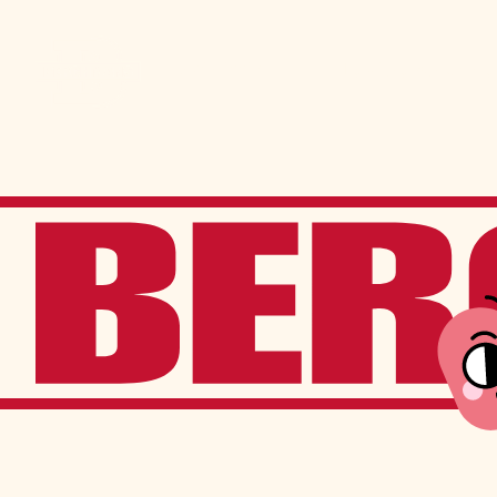
Admission
La vie à Berchma
Procédure
Activités parascolaires
Frais généraux
Équipes sportives
Portes ouvertes
Nos valeurs
Bourses d’études
Calendrier scolaire
Tenue vestimentaire
Événements