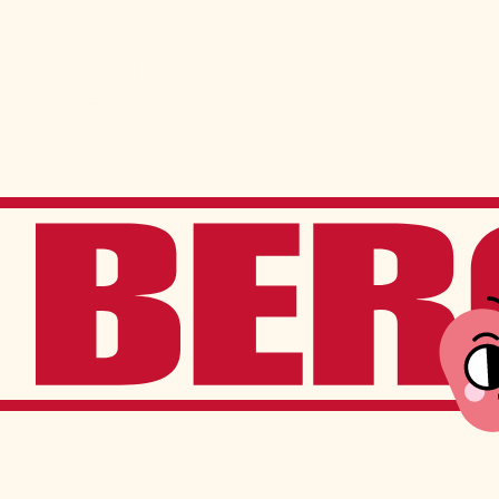
Admission
La vie à Berchma
Procédure
Activités parascolaires
Frais généraux
Équipes sportives
Portes ouvertes
Nos valeurs
Bourses d’études
Calendrier scolaire
Tenue vestimentaire
Événements