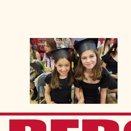
Admission
La vie à Berchma
Procédure
Activités parascolaires
Frais généraux
Équipes sportives
Portes ouvertes
Nos valeurs
Bourses d’études
Calendrier scolaire
Tenue vestimentaire
Événements