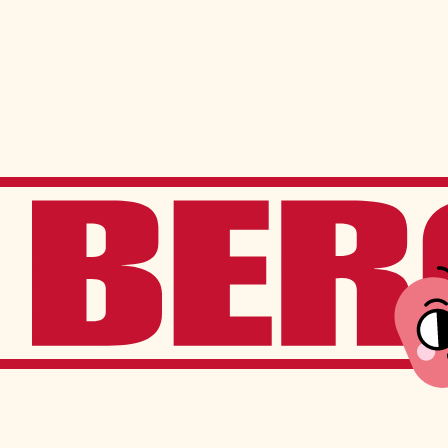
Admission
La vie à Berchma
Procédure
Activités parascolaires
Frais généraux
Équipes sportives
Portes ouvertes
Nos valeurs
Bourses d’études
Calendrier scolaire
Tenue vestimentaire
Événements