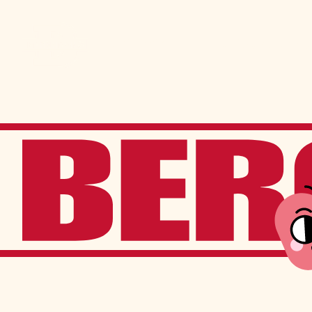
Admission
La vie à Berchma
Procédure
Activités parascolaires
Frais généraux
Équipes sportives
Portes ouvertes
Nos valeurs
Bourses d’études
Calendrier scolaire
Tenue vestimentaire
Événements