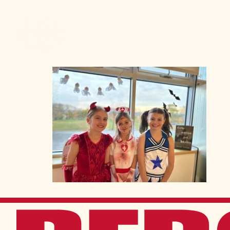
Admission
La vie à Berchma
Procédure
Activités parascolaires
Frais généraux
Équipes sportives
Portes ouvertes
Nos valeurs
Bourses d’études
Calendrier scolaire
Tenue vestimentaire
Événements