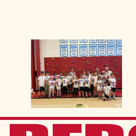
Admission
La vie à Berchma
Procédure
Activités parascolaires
Frais généraux
Équipes sportives
Portes ouvertes
Nos valeurs
Bourses d’études
Calendrier scolaire
Tenue vestimentaire
Événements