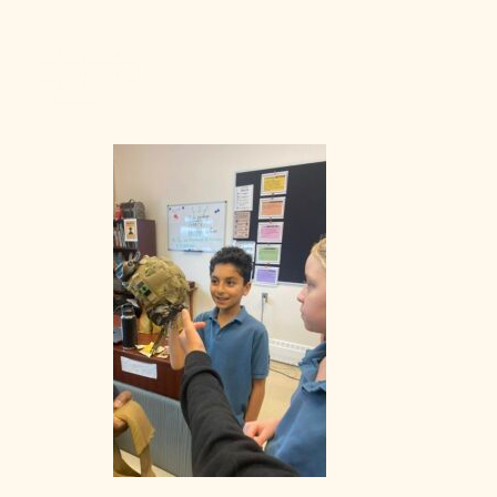
Admission
La vie à Berchma
Procédure
Activités parascolaires
Frais généraux
Équipes sportives
Portes ouvertes
Nos valeurs
Bourses d’études
Calendrier scolaire
Tenue vestimentaire
Événements