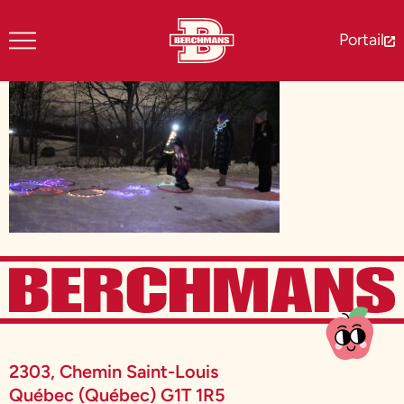
Portail
2303, Chemin Saint-Louis
Québec (Québec) G1T 1R5