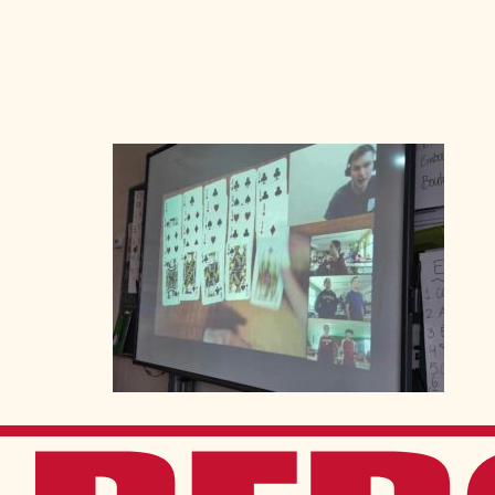
Admission
La vie à Berchma
Procédure
Activités parascolaires
Frais généraux
Équipes sportives
Portes ouvertes
Nos valeurs
Bourses d’études
Calendrier scolaire
Tenue vestimentaire
Événements