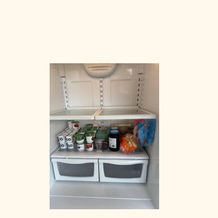
Admission
La vie à Berchma
Procédure
Activités parascolaires
Frais généraux
Équipes sportives
Portes ouvertes
Nos valeurs
Bourses d’études
Calendrier scolaire
Tenue vestimentaire
Événements