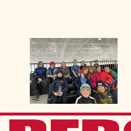
Admission
La vie à Berchma
Procédure
Activités parascolaires
Frais généraux
Équipes sportives
Portes ouvertes
Nos valeurs
Bourses d’études
Calendrier scolaire
Tenue vestimentaire
Événements