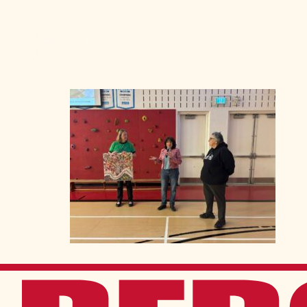
Admission
La vie à Berchma
Procédure
Activités parascolaires
Frais généraux
Équipes sportives
Portes ouvertes
Nos valeurs
Bourses d’études
Calendrier scolaire
Tenue vestimentaire
Événements