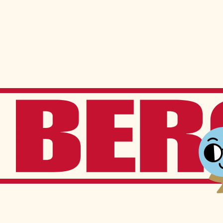
Admission
La vie à Berchma
Procédure
Activités parascolaires
Frais généraux
Équipes sportives
Portes ouvertes
Nos valeurs
Bourses d’études
Calendrier scolaire
Tenue vestimentaire
Événements