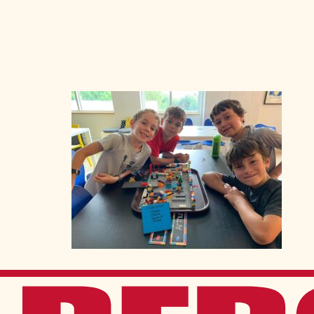
Admission
La vie à Berchma
Procédure
Activités parascolaires
Frais généraux
Équipes sportives
Portes ouvertes
Nos valeurs
Bourses d’études
Calendrier scolaire
Tenue vestimentaire
Événements