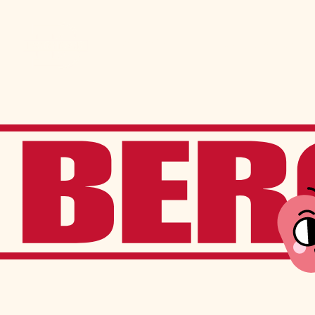
Admission
La vie à Berchma
Procédure
Activités parascolaires
Frais généraux
Équipes sportives
Portes ouvertes
Nos valeurs
Bourses d’études
Calendrier scolaire
Tenue vestimentaire
Événements