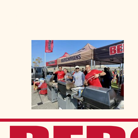
Admission
La vie à Berchma
Procédure
Activités parascolaires
Frais généraux
Équipes sportives
Portes ouvertes
Nos valeurs
Bourses d’études
Calendrier scolaire
Tenue vestimentaire
Événements