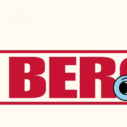
Admission
La vie à Berchma
Procédure
Activités parascolaires
Frais généraux
Équipes sportives
Portes ouvertes
Nos valeurs
Bourses d’études
Calendrier scolaire
Tenue vestimentaire
Événements